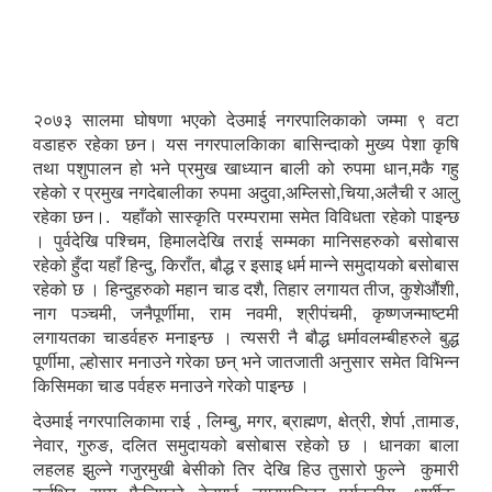
२०७३ सालमा घोषणा भएको देउमाई नगरपालिकाको जम्मा ९ वटा
वडाहरु रहेका छन। यस नगरपालकिाका बासिन्दाको मुख्य पेशा कृषि
तथा पशुपालन हो भने प्रमुख खाध्यान बाली को रुपमा धान,मकै गहु
रहेको र प्रमुख नगदेबालीका रुपमा अदुवा,अम्लिसो,चिया,अलैची र आलु
रहेका छन।. यहाँको सास्कृति परम्परामा समेत विविधता रहेको पाइन्छ
। पुर्वदेखि पश्चिम, हिमालदेखि तराई सम्मका मानिसहरुको बसोबास
रहेको हुँदा यहाँ हिन्दु, किराँत, बौद्ध र इसाइ धर्म मान्ने समुदायको बसोबास
रहेको छ । हिन्दुहरुको महान चाड दशै, तिहार लगायत तीज, कुशेऔंशी,
नाग पञ्चमी, जनैपूर्णीमा, राम नवमी, श्रीपंचमी, कृष्णजन्माष्टमी
लगायतका चाडर्वहरु मनाइन्छ । त्यसरी नै बौद्ध धर्मावलम्बीहरुले बुद्ध
पूर्णीमा, ल्होसार मनाउने गरेका छन् भने जातजाती अनुसार समेत विभिन्न
किसिमका चाड पर्वहरु मनाउने गरेको पाइन्छ ।
देउमाई नगरपालिकामा राई , लिम्बु, मगर, ब्राह्मण, क्षेत्री, शेर्पा ,तामाङ,
नेवार, गुरुङ, दलित समुदायको बसोबास रहेको छ । धानका बाला
लहलह झुल्ने गजुरमुखी बेसीको तिर देखि हिउ तुसारो फुल्ने कुमारी