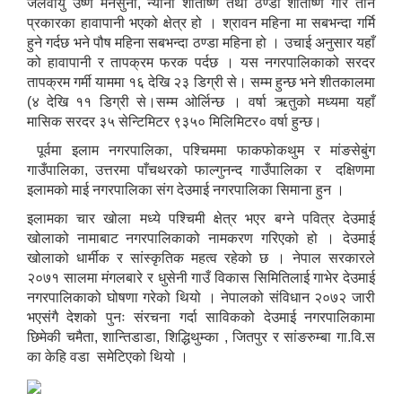
जलवायु उष्ण मनसुनी, न्यानो शीतोष्ण तथा ठण्डा शीतोष्ण गरि तीन
प्रकारका हावापानी भएको क्षेत्र हो । श्रावन महिना मा सबभन्दा गर्मि
हुने गर्दछ भने पौष महिना सबभन्दा ठण्डा महिना हो । उचाई अनुसार यहाँ
को हावापानी र तापक्रम फरक पर्दछ । यस नगरपालिकाको सरदर
तापक्रम गर्मी याममा १६ देखि २३ डिग्री से। सम्म हुन्छ भने शीतकालमा
(४ देखि ११ डिग्री से।सम्म ओर्लिन्छ । वर्षा ऋतुको मध्यमा यहाँ
मासिक सरदर ३५ सेन्टिमिटर ९३५० मिलिमिटर० वर्षा हुन्छ।
पूर्वमा इलाम नगरपालिका, पश्चिममा फाकफोकथुम र मांङसेबुंग
गाउँपालिका, उत्तरमा पाँचथरको फाल्गुनन्द गाउँपालिका र दक्षिणमा
इलामको माई नगरपालिका संग देउमाई नगरपालिका सिमाना हुन ।
इलामका चार खोला मध्ये पश्चिमी क्षेत्र भएर बग्ने पवित्र देउमाई
खोलाको नामाबाट नगरपालिकाको नामकरण गरिएको हो । देउमाई
खोलाको धार्मीक र सांस्कृतिक महत्व रहेको छ । नेपाल सरकारले
२०७१ सालमा मंगलबारे र धुसेनी गाउँ विकास सिमितिलाई गाभेर देउमाई
नगरपालिकाको घोषणा गरेको थियो । नेपालको संविधान २०७२ जारी
भएसंगै देशको पुनः संरचना गर्दा साविकको देउमाई नगरपालिकामा
छिमेकी चमैता, शान्तिडाडा, शिद्धिथुम्का , जितपुर र सांङरुम्बा गा.वि.स
का केहि वडा समेटिएको थियो ।