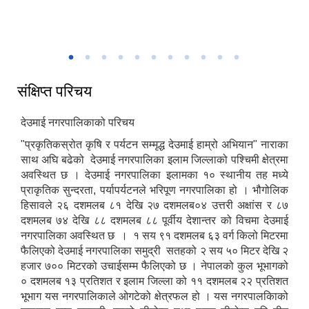
नगरपालिकाको निर्माणाधीन भवन
संक्षिप्त परिचय
देउमाई नगरपालिकाको परिचय
"प्रकृतिकस्रोत कृषि र पर्यटन सम्मृद्ध देउमाई हाम्रो अभियान" नाराका
साथ अघि बढेको देउमाई नगरपालिका इलाम जिल्लाको पश्चिमी क्षेत्रमा
अवस्थित छ । देउमाई नगरपालिका इलामका १० स्थानीय तह मध्ये
प्राकृतिक सुन्दरता, पर्यापर्यटनले भरिपूण नगरपालिका हो । भौगोलिक
हिसावले २६ दशमलब ८१ देखि २७ दशमलब०४ उत्तरी अक्षांस र ८७
दशमलब ७४ देखि ८८ दशमलब ८८ पूर्वीय देशान्तर को विचमा देउमाई
नगरपालिका अवस्थित छ । १ सय ९१ दशमलब ६३ वर्ग किलो मिटरमा
फैलिएको देउमाई नगरपालिका समुद्री सतहको २ सय ५० मिटर देखि २
हजार ७०० मिटरको उचाईसम्म फैलिएको छ । नेपालको कुल भूभागको
० दशमलब १३ प्रतिशत र इलाम जिल्ला को ११ दशमलब २२ प्रतिशत
भूभाग यस नगरपालिकाले ओगटेको क्षेत्रफल हो । यस नगरपालकिाको