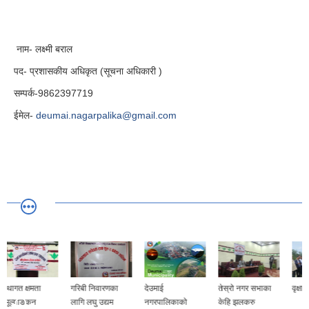
नाम- लक्ष्मी बराल
पद- प्रशासकीय अधिकृत (सूचना अधिकारी )
सम्पर्क-9862397719
ईमेल-
deumai.nagarpalika@gmail.com
गरिबी निवारणका
देउमाई
तेस्रो नगर सभाका
वृक्षाराेपण कार्यक्रम
लागि लघु उद्यम
नगरपालिकाको
केहि झलकरु