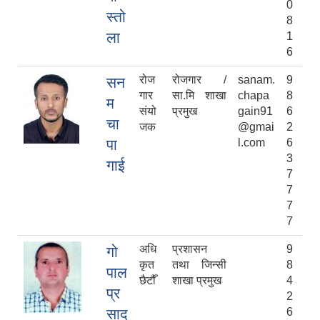
0
स्तो
8
ला
1
6
रोज
रोजगार /
sanam.
9
सन
गार
सा.मि शाखा
chapa
8
म
संयो
प्रमुख
gain91
6
चा
जक
@gmai
2
पा
l.com
6
3
गाई
7
7
7
7
अधि
प्रशासन
9
गो
कृत
तथा जिन्सी
8
पाल
छैटौँ
शाखा प्रमुख
4
प्र
2
साद
6